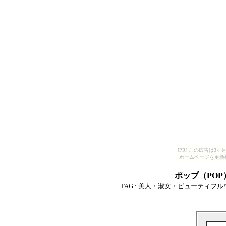
[PR] この広告は
ホームページを更新
ポップ（PO
TAG :
美人・淑女・ビューティフル