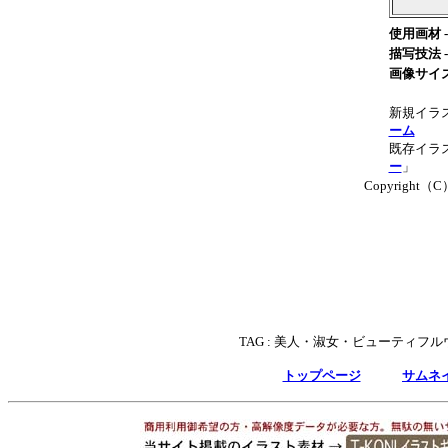
使用画材 -
描写技法 -
画像サイズ
新規イラ
ーム
既存イラス
ー
」
Copyright（C）T
TAG :
美人・淑女・ビューティフル
トップページ
サムネ