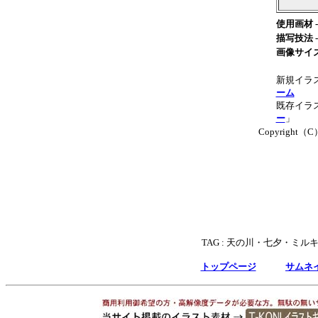
使用画材 -
描写技法 -
画像サイズ
新規イラ
ーム
既存イラス
ー
」
Copyright（C）T
TAG :
天の川・七夕・ミル
トップページ
サムネ