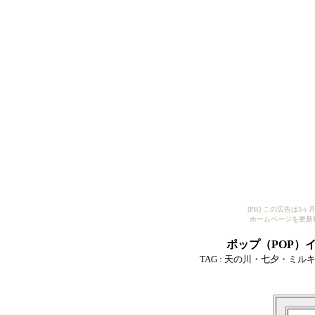
[PR] この広告は
ホームページを更新
ポップ（POP）
TAG :
天の川・七夕・ミル