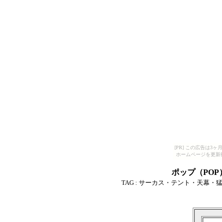
[PR] この広告は
ホームページを更新
ポップ（PO
TAG :
サーカス・テント・天幕・