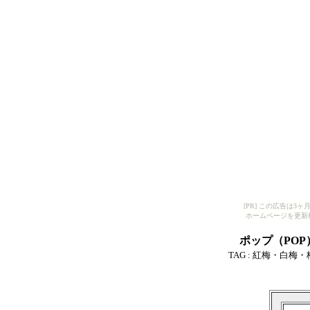
[PR] この広告は
ホームページを更新
ポップ（PO
TAG :
紅梅・白梅・