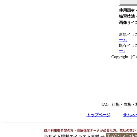
使用画材 -
描写技法 -
画像サイズ
新規イラ
ーム
既存イラス
ー
」
Copyright（C）T
TAG :
紅梅・白梅・
トップページ
サムネ