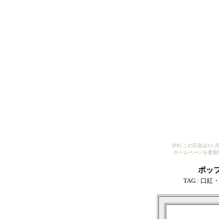
[PR] この広告は
ホームページを更新
ポッ
TAG :
口紅